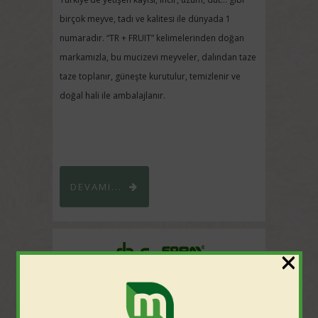
birçok meyve, tadı ve kalitesi ile dünyada 1
numaradır. “TR + FRUIT” kelimelerinden doğan
markamızla, bu mucizevi meyveler, dalından taze
taze toplanır, güneşte kurutulur, temizlenir ve
doğal hali ile ambalajlanır.
DEVAMI...
×
ÇİFTLİĞİN ORGANİK TADI