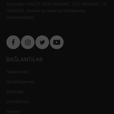
Sistemleri, HACCP, NOP ORGANIC, EOS ORGANIC, TR
ORGANIC, Kosher ve Helal sertifikalarımız
bulunmaktadır.
BAĞLANTILAR
Hakkımızda
Sertifikalarımız
Markalar
Ürünlerimiz
İletişim