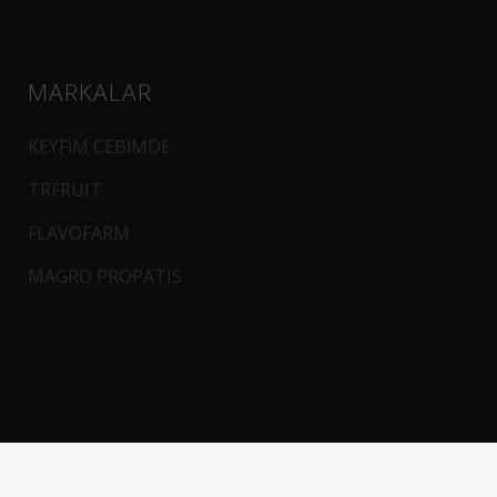
MARKALAR
KEYFİM CEBİMDE
TRFRUIT
FLAVOFARM
MAGRO PROPATIS