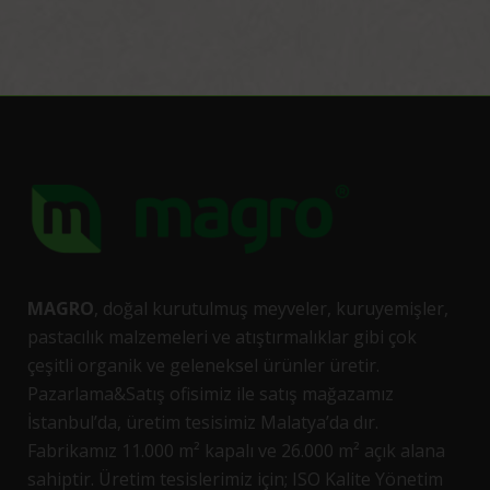
Fındık File 5 Kg
DEVAMINI OKU
MAGRO
, doğal kurutulmuş meyveler, kuruyemişler,
pastacılık malzemeleri ve atıştırmalıklar gibi çok
çeşitli organik ve geleneksel ürünler üretir.
Pazarlama&Satış ofisimiz ile satış mağazamız
İstanbul’da, üretim tesisimiz Malatya’da dır.
Fabrikamız 11.000 m² kapalı ve 26.000 m² açık alana
sahiptir. Üretim tesislerimiz için; ISO Kalite Yönetim