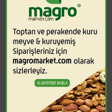
Organik ürünlerimiz %100 organik olarak
üretilmektedir. Tarladan satış noktasına kadar
her aşamada, Ecocert IMO kurumunun kontrolü
altındadır. Amerika NOP (USDA), Avrupa EC
ORGANIC (EOS) ve Türkiye TR ORGANİK üretim
sertifikamız bulunmaktadır.
DEVAMI...
PROFESSIONAL PATISSERIE