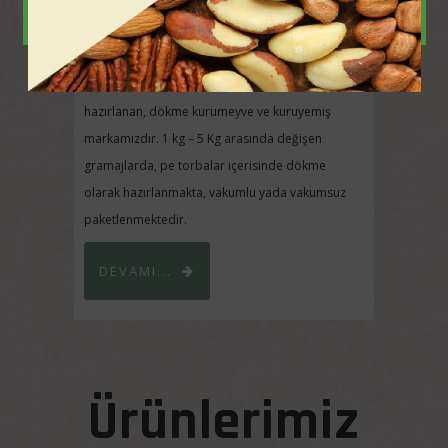
PROPATIS = PROfessional PATTISseria.
Profesyonel pastacalık ürünlerimiz, özellikle
pastane, otel, restoran, cafe,… gibi yerlerin
ihtiyaçlarını karşılamak üzere özel formlarda
hazırlanan, dökme kurumeyve ve kuruyemiş
markamızdır. 1 kg – 5 Kg arasında değişen
gramajlarda, pe torbalar içerisinde dökme
olarak hazırlanmakta, vakumlu yada vakumsuz
paketlenmektedir.
DEVAMI...
Ürünlerimiz