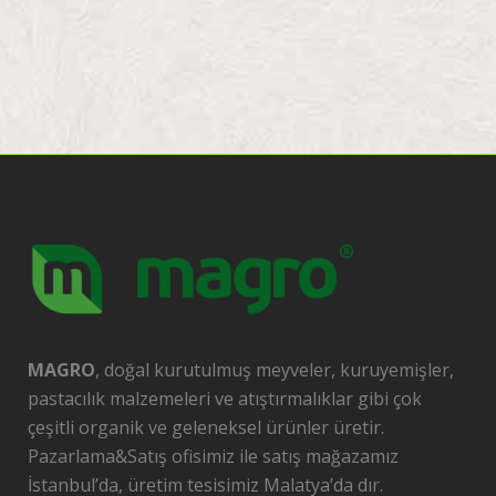
MAGRO
, doğal kurutulmuş meyveler, kuruyemişler,
pastacılık malzemeleri ve atıştırmalıklar gibi çok
çeşitli organik ve geleneksel ürünler üretir.
Pazarlama&Satış ofisimiz ile satış mağazamız
İstanbul’da, üretim tesisimiz Malatya’da dır.