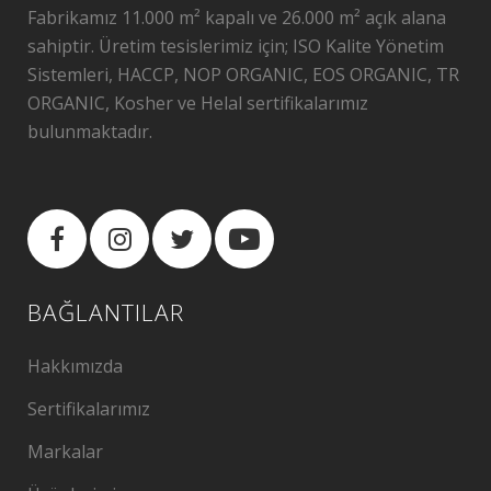
Fabrikamız 11.000 m² kapalı ve 26.000 m² açık alana
sahiptir. Üretim tesislerimiz için; ISO Kalite Yönetim
Sistemleri, HACCP, NOP ORGANIC, EOS ORGANIC, TR
ORGANIC, Kosher ve Helal sertifikalarımız
bulunmaktadır.
BAĞLANTILAR
Hakkımızda
Sertifikalarımız
Markalar