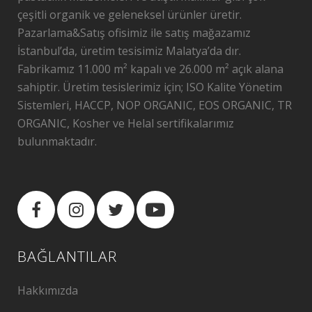
çeşitli organik ve geleneksel ürünler üretir.
Pazarlama&Satış ofisimiz ile satış mağazamız
İstanbul’da, üretim tesisimiz Malatya’da dır.
Fabrikamız 11.000 m² kapalı ve 26.000 m² açık alana
sahiptir. Üretim tesislerimiz için; ISO Kalite Yönetim
Sistemleri, HACCP, NOP ORGANIC, EOS ORGANIC, TR
ORGANIC, Kosher ve Helal sertifikalarımız
bulunmaktadır.
BAĞLANTILAR
Hakkımızda