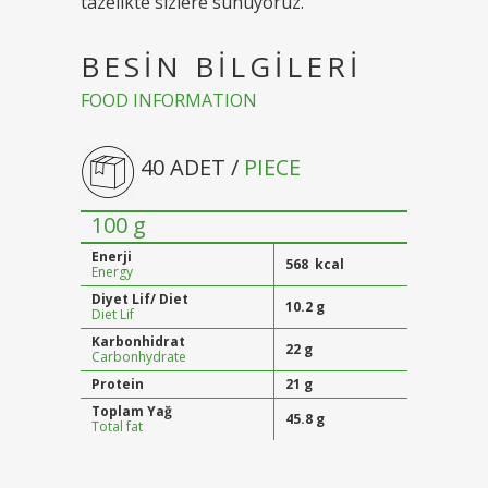
tazelikte sizlere sunuyoruz.
BESİN BİLGİLERİ
FOOD INFORMATION
40 ADET /
PIECE
100 g
Enerji
568 kcal
Energy
Diyet Lif/ Diet
10.2 g
Diet Lif
Karbonhidrat
22 g
Carbonhydrate
Protein
21 g
Toplam Yağ
45.8 g
Total fat