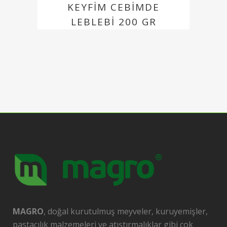
KEYFIM CEBIMDE
LEBLEBI 200 GR
MAGRO
, doğal kurutulmuş meyveler, kuruyemişler,
pastacılık malzemeleri ve atıştırmalıklar gibi çok