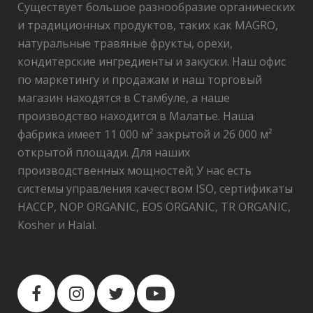
Существует большое разнообразие органических
и традиционных продуктов, таких как MAGRO,
натуральные травяные фрукты, орехи,
кондитерские ингредиенты и закуски. Наш офис
по маркетингу и продажам и наш торговый
магазин находятся в Стамбуле, а наше
производство находится в Малатье. Наша
фабрика имеет 11 000 м² закрытой и 26 000 м²
открытой площади. Для наших
производственных мощностей; У нас есть
системы управления качеством ISO, сертификаты
HACCP, NOP ORGANIC, EOS ORGANIC, TR ORGANIC,
Kosher и Halal.