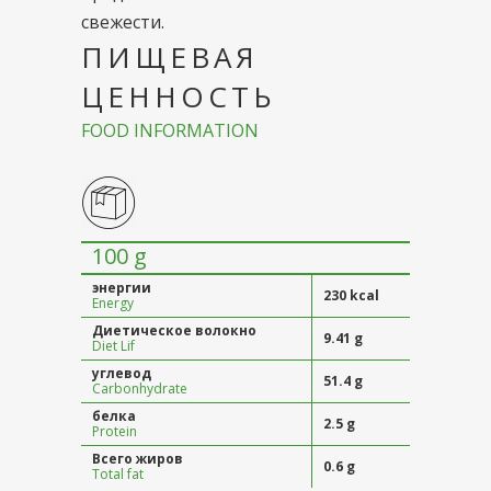
свежести.
ПИЩЕВАЯ
ЦЕННОСТЬ
FOOD INFORMATION
100 g
энергии
230 kcal
Energy
Диетическое волокно
9.41 g
Diet Lif
углевод
51.4 g
Carbonhydrate
белка
2.5 g
Protein
Всего жиров
0.6 g
Total fat