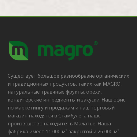
Существует большое разнообразие органических
и традиционных продуктов, таких как MAGRO,
натуральные травяные фрукты, орехи,
кондитерские ингредиенты и закуски. Наш офис
по маркетингу и продажам и наш торговый
магазин находятся в Стамбуле, а наше
производство находится в Малатье. Наша
фабрика имеет 11 000 м² закрытой и 26 000 м²