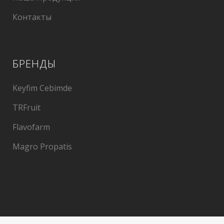
Контакты
БРЕНДЫ
Keyfim Cebimde
TRFruit
Flavofarm
Magro Propatis