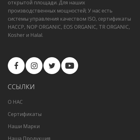
открытой площади. Для наших
производственных мощностей; У нас есть
системы управления качеством ISO, сертификаты
HACCP, NOP ORGANIC, EOS ORGANIC, TR ORGANIC,
Kosher и Halal.
ССЫЛКИ
О НАС
Cертификаты
Наши Марки
Наша Продукция