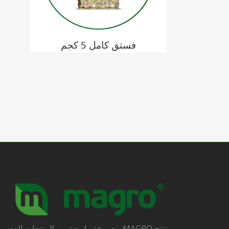
فستق كامل 5 كجم
تنتج MAGRO مجموعة واسعة من المنتجات العضو