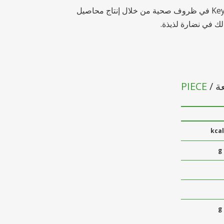
يتم تغليف الفستق Keyfim Cebimde في ظروف صحية من خلال إنتاج محاصيل
لك في نضارة لذيذة.
PIECE