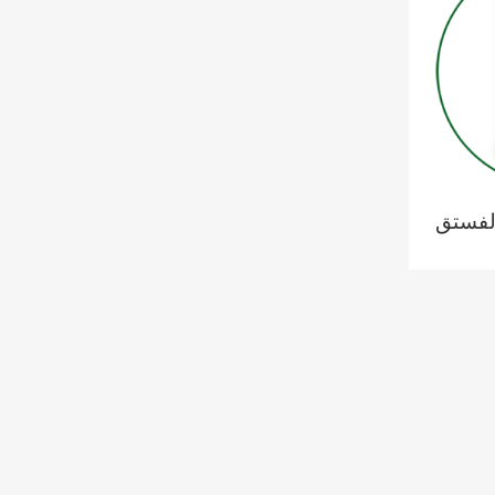
KEYFIM CEB الفستق