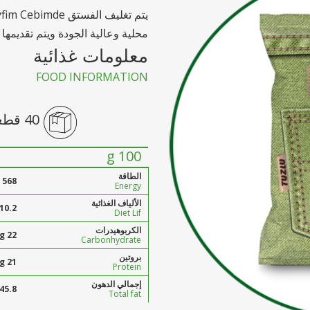
محلية وعالية الجودة ويتم تقديمها 
معلومات غذائية
FOOD INFORMATION
40 قطعة /
100 g
الطاقة
568 kcal
Energy
الألياف الغذائية
10.2 g
Diet Lif
الكربوهيدرات
22 g
Carbonhydrate
بروتين
21 g
Protein
إجمالي الدهون
45.8 g
Total fat