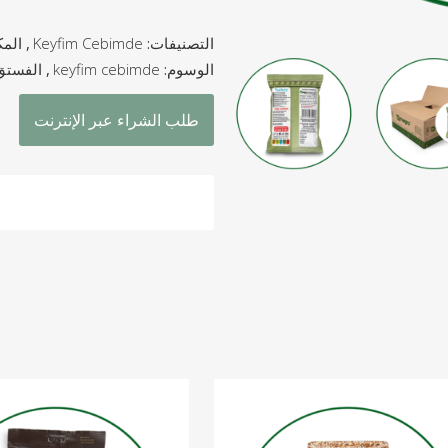
التصنيفات:
Keyfim Cebimde
,
المك
الوسوم:
keyfim cebimde
,
الفستق
طلب الشراء عبر الإنترنت